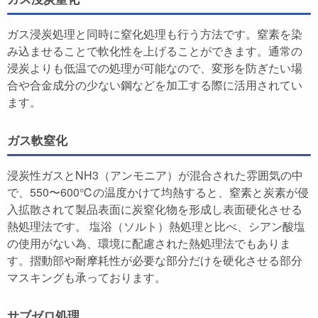
ガス浸炭処理と同時に窒化処理も行う方法です。窒素を染
み込ませることで軟化性を上げることができます。通常の
浸炭よりも低温での処理が可能なので、変形を防ぎたい場
合や合金成分の少ない鋼などを加工する際に活用されてい
ます。
ガス軟窒化
浸炭性ガスとNH3（アンモニア）が混合された雰囲気の中
で、550〜600℃の温度かけて均熱すると、窒素と炭素が侵
入拡散されて製品表面に炭窒化物を形成し表面硬化させる
熱処理法です。 塩浴（ソルト）熱処理と比べ、シアン酸塩
の使用がない為、環境に配慮された熱処理法でもありま
す。摺動部や耐摩耗性が必要な部分だけを硬化させる部分
マスキングも承っております。
サブゼロ処理