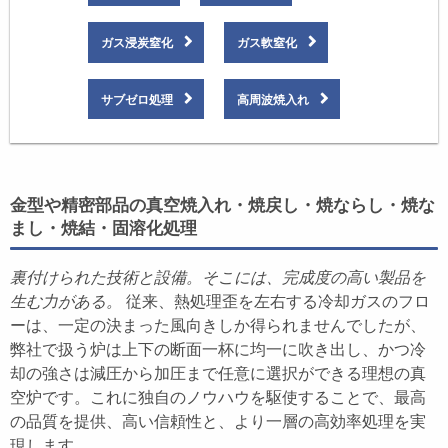
ガス浸炭窒化
ガス軟窒化
サブゼロ処理
高周波焼入れ
金型や精密部品の真空焼入れ・焼戻し・焼ならし・焼な
まし・焼結・固溶化処理
裏付けられた技術と設備。そこには、完成度の高い製品を
生む力がある。
従来、熱処理歪を左右する冷却ガスのフロ
ーは、一定の決まった風向きしか得られませんでしたが、
弊社で扱う炉は上下の断面一杯に均一に吹き出し、かつ冷
却の強さは減圧から加圧まで任意に選択ができる理想の真
空炉です。これに独自のノウハウを駆使することで、最高
の品質を提供、高い信頼性と、より一層の高効率処理を実
現します。