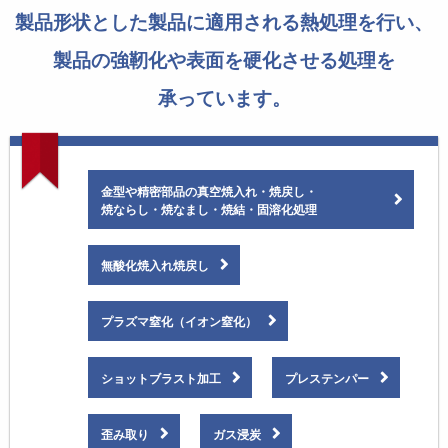
製品形状とした製品に
適用される熱処理を行い、
製品の強靭化や
表面を硬化させる処理を
承っています。
金型や精密部品の
真空焼入れ・焼戻し・
焼ならし・焼なまし・
焼結・固溶化処理
無酸化焼入れ焼戻し
プラズマ窒化（イオン窒化）
ショットブラスト加工
プレステンパー
歪み取り
ガス浸炭